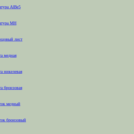
атура AlBe5
атура МН
нцовый лист
та медная
а никелевая
а бронзовая
ток медный
ток бронзовый