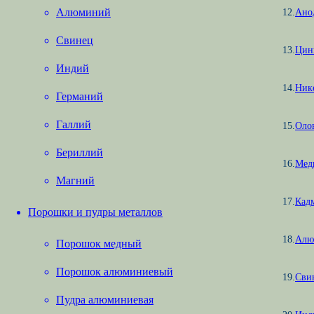
Алюминий
12.
Ано
Свинец
13.
Цин
Индий
14.
Ник
Германий
Галлий
15.
Оло
Бериллий
16.
Мед
Магний
17.
Кад
Порошки и пудры металлов
18.
Алю
Порошок медный
Порошок алюминиевый
19.
Сви
Пудра алюминиевая