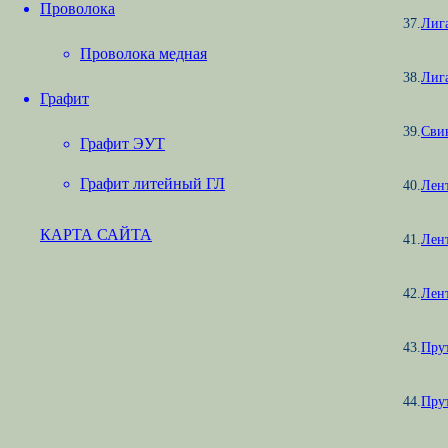
Проволока
37.
Лиг
Проволока медная
38.
Лиг
Графит
39.
Сви
Графит ЭУТ
Графит литейный ГЛ
40.
Лен
КАРТА САЙТА
41.
Лент
42.
Лент
43.
Пру
44.
Пру