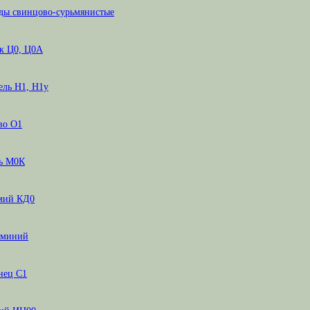
ды свинцово-сурьмянистые
к Ц0, Ц0А
ель Н1, Н1у
во О1
ь М0К
мий КД0
миний
нец С1