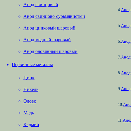
Анод свинцовый
4.
Анод
Анод свинцово-сурьмянистый
5.
Анод
Анод цинковый шаровый
Анод медный шаровый
6.
Анод
Анод оловянный шаровый
7.
Анод
Первичные металлы
8.
Анод
Цинк
9.
Анод
Никель
Олово
10.
Ано
Медь
11.
Ано
Кадмий