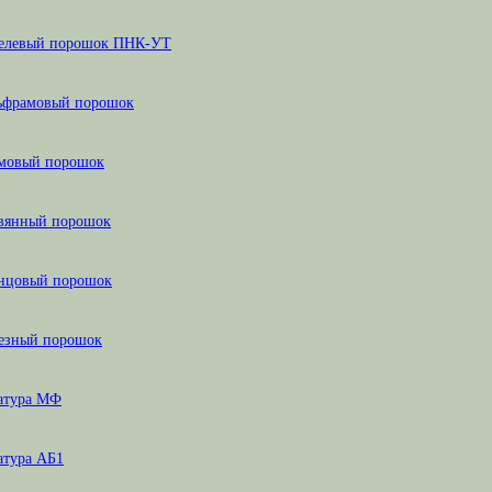
елевый порошок ПНК-УТ
ьфрамовый порошок
мовый порошок
вянный порошок
нцовый порошок
езный порошок
атура МФ
атура АБ1