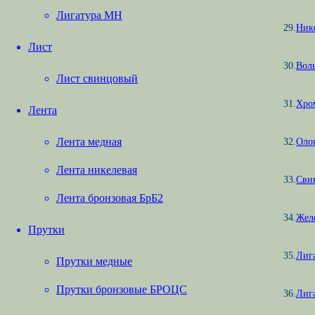
Лигатура МН
29.
Ник
Лист
30.
Вол
Лист свинцовый
31.
Хро
Лента
Лента медная
32.
Оло
Лента никелевая
33.
Сви
Лента бронзовая БрБ2
34.
Жел
Прутки
35.
Лиг
Прутки медные
Прутки бронзовые БРОЦС
36.
Лиг