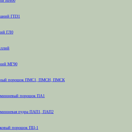
ий ИН00
маний ГПЗ1
лий ГЛ0
иллий
ний МГ90
ный порошок ПМС1, ПМСН, ПМСК
миниевый порошок ПА1
миниевая пудра ПАП1, ПАП2
ковый порошок ПЦ-1