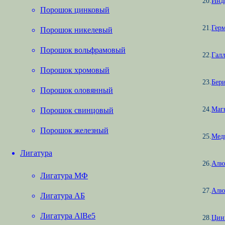
20.
Инд
Порошок цинковый
21.
Гер
Порошок никелевый
Порошок вольфрамовый
22.
Гал
Порошок хромовый
23.
Бер
Порошок оловянный
24.
Маг
Порошок свинцовый
Порошок железный
25.
Мед
Лигатура
26.
Алю
Лигатура МФ
27.
Алю
Лигатура АБ
Лигатура AlBe5
28.
Цин