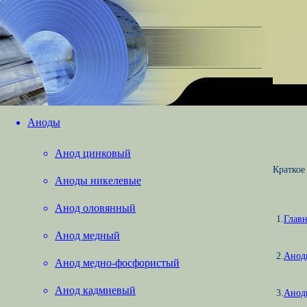
Аноды
Анод цинковый
Краткое
Аноды никелевые
Анод оловянный
1.
Главн
Анод медный
2.
Анод
Анод медно-фосфористый
Анод кадмиевый
3.
Анод