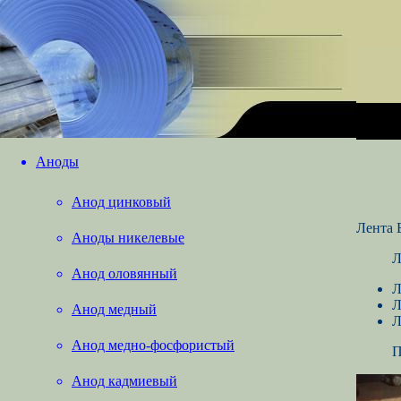
Аноды
Анод цинковый
Лента 
Аноды никелевые
Л
Анод оловянный
Л
Л
Анод медный
Л
Анод медно-фосфористый
П
Анод кадмиевый