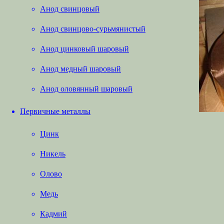
Анод свинцовый
Анод свинцово-сурьмянистый
Анод цинковый шаровый
Анод медный шаровый
Анод оловянный шаровый
Первичные металлы
Цинк
Никель
Олово
Медь
Кадмий