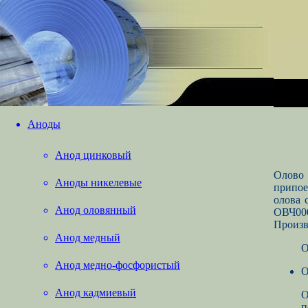
Аноды
Анод цинковый
Олово 
Аноды никелевые
припое
олова 
Анод оловянный
ОВЧ000
Произв
Анод медный
Анод медно-фосфористый
О
Анод кадмиевый
О
п